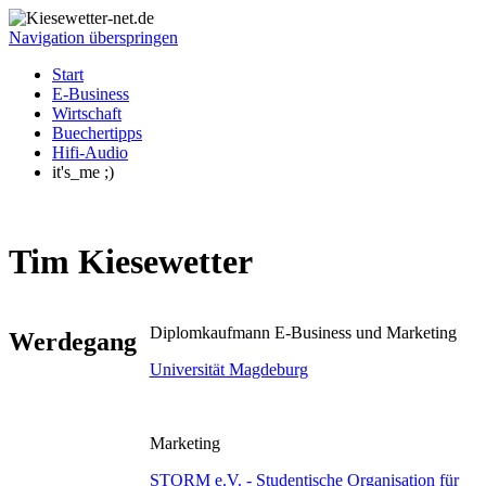
Navigation überspringen
Start
E-Business
Wirtschaft
Buechertipps
Hifi-Audio
it's_me ;)
Tim Kiesewetter
Diplomkaufmann E-Business und Marketing
Werdegang
Universität Magdeburg
Marketing
STORM e.V. - Studentische Organisation für